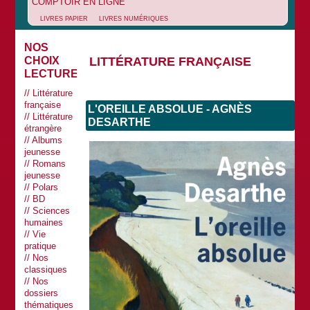
COMPTOIR EN LIGNE
LIVRES PAPIER
LIVRES NUMÉRIQUES
NOS
LITTÉRATURE FRANÇAISE
CHOIX
LECTURES
Littérature
française
L'OREILLE ABSOLUE - AGNÈS
Littérature
DESARTHE
étrangère
Albums
jeunesse
Romans
jeunesse
Polars
BD
Sciences
humaines
Vie
pratique
Nos
classiques
Nos
dossiers
thématiques