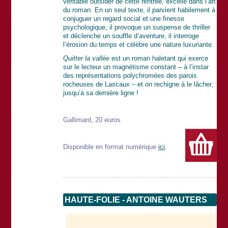
véritable outsider de cette rentrée, excelle dans l’art
du roman. En un seul texte, il parvient habilement à
conjuguer un regard social et une finesse
psychologique, il provoque un suspense de thriller
et déclenche un souffle d’aventure, il interroge
l’érosion du temps et célèbre une nature luxuriante.
Quitter la vallée
est un roman haletant qui exerce
sur le lecteur un magnétisme constant – à l’instar
des représentations polychromées des parois
rocheuses de Lascaux – et on rechigne à le lâcher,
jusqu’à sa dernière ligne !
Gallimard, 20 euros.
Disponible en format numérique
ici
.
HAUTE-FOLIE - ANTOINE WAUTERS