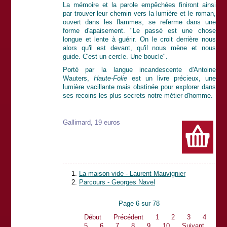
La mémoire et la parole empêchées finiront ainsi
par trouver leur chemin vers la lumière et le roman,
ouvert dans les flammes, se referme dans une
forme d'apaisement. "Le passé est une chose
longue et lente à guérir. On le croit derrière nous
alors qu'il est devant, qu'il nous mène et nous
guide. C'est un cercle. Une boucle".
Porté par la langue incandescente d'Antoine
Wauters,
Haute-Folie
est un livre précieux, une
lumière vacillante mais obstinée pour explorer dans
ses recoins les plus secrets notre métier d'homme.
Gallimard, 19 euros
La maison vide - Laurent Mauvignier
Parcours - Georges Navel
Page 6 sur 78
Début
Précédent
1
2
3
4
5
6
7
8
9
10
Suivant