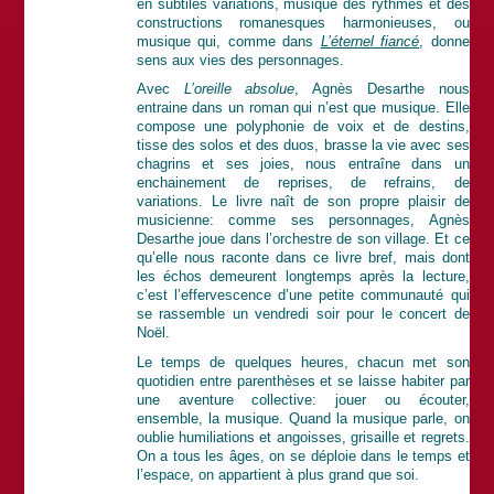
en subtiles variations, musique des rythmes et des
constructions romanesques harmonieuses, ou
musique qui, comme dans
L’éternel fiancé
, donne
sens aux vies des personnages.
Avec
L’oreille absolue
, Agnès Desarthe nous
entraine dans un roman qui n’est que musique. Elle
compose une polyphonie de voix et de destins,
tisse des solos et des duos, brasse la vie avec ses
chagrins et ses joies, nous entraîne dans un
enchainement de reprises, de refrains, de
variations. Le livre naît de son propre plaisir de
musicienne: comme ses personnages, Agnès
Desarthe joue dans l’orchestre de son village. Et ce
qu’elle nous raconte dans ce livre bref, mais dont
les échos demeurent longtemps après la lecture,
c’est l’effervescence d’une petite communauté qui
se rassemble un vendredi soir pour le concert de
Noël.
Le temps de quelques heures, chacun met son
quotidien entre parenthèses et se laisse habiter par
une aventure collective: jouer ou écouter,
ensemble, la musique. Quand la musique parle, on
oublie humiliations et angoisses, grisaille et regrets.
On a tous les âges, on se déploie dans le temps et
l’espace, on appartient à plus grand que soi.