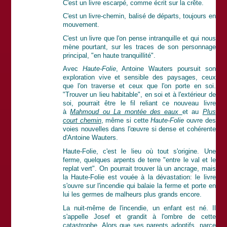
C'est un livre escarpé, comme écrit sur la crête.
C'est un livre-chemin, balisé de départs, toujours en
mouvement.
C'est un livre que l'on pense intranquille et qui nous
mène pourtant, sur les traces de son personnage
principal, "en haute tranquillité".
Avec
Haute-Folie
, Antoine Wauters poursuit son
exploration vive et sensible des paysages, ceux
que l'on traverse et ceux que l'on porte en soi.
"Trouver un lieu habitable", en soi et à l'extérieur de
soi, pourrait être le fil reliant ce nouveau livre
à
Mahmoud ou La montée des eaux
et au
Plus
court chemin
, même si cette
Haute-Folie
ouvre des
voies nouvelles dans l'œuvre si dense et cohérente
d'Antoine Wauters.
Haute-Folie, c'est le lieu où tout s'origine. Une
ferme, quelques arpents de terre "entre le val et le
replat vert". On pourrait trouver là un ancrage, mais
la Haute-Folie est vouée à la dévastation: le livre
s'ouvre sur l'incendie qui balaie la ferme et porte en
lui les germes de malheurs plus grands encore.
La nuit-même de l'incendie, un enfant est né. Il
s'appelle Josef et grandit à l'ombre de cette
catastrophe. Alors que ses parents adoptifs, parce