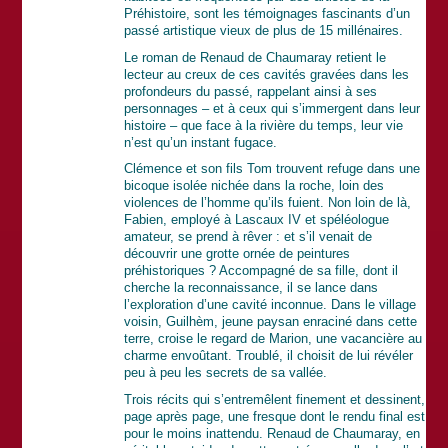
Préhistoire, sont les témoignages fascinants d’un
passé artistique vieux de plus de 15 millénaires.
Le roman de Renaud de Chaumaray retient le
lecteur au creux de ces cavités gravées dans les
profondeurs du passé, rappelant ainsi à ses
personnages – et à ceux qui s’immergent dans leur
histoire – que face à la rivière du temps, leur vie
n’est qu’un instant fugace.
Clémence et son fils Tom trouvent refuge dans une
bicoque isolée nichée dans la roche, loin des
violences de l’homme qu’ils fuient. Non loin de là,
Fabien, employé à Lascaux IV et spéléologue
amateur, se prend à rêver : et s’il venait de
découvrir une grotte ornée de peintures
préhistoriques ? Accompagné de sa fille, dont il
cherche la reconnaissance, il se lance dans
l’exploration d’une cavité inconnue. Dans le village
voisin, Guilhèm, jeune paysan enraciné dans cette
terre, croise le regard de Marion, une vacancière au
charme envoûtant. Troublé, il choisit de lui révéler
peu à peu les secrets de sa vallée.
Trois récits qui s’entremêlent finement et dessinent,
page après page, une fresque dont le rendu final est
pour le moins inattendu. Renaud de Chaumaray, en