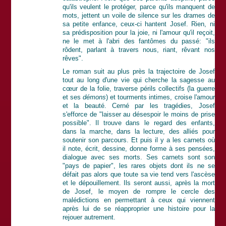
qu'ils veulent le protéger, parce qu'ils manquent de
mots, jettent un voile de silence sur les drames de
sa petite enfance, ceux-ci hantent Josef. Rien, ni
sa prédisposition pour la joie, ni l'amour qu'il reçoit,
ne le met à l'abri des fantômes du passé: "ils
rôdent, parlant à travers nous, riant, rêvant nos
rêves".
Le roman suit au plus près la trajectoire de Josef
tout au long d'une vie qui cherche la sagesse au
cœur de la folie, traverse périls collectifs (la guerre
et ses
démons
) et tourments intimes, croise l'amour
et la beauté. Cerné par les tragédies, Josef
s'efforce de "laisser au désespoir le moins de prise
possible". Il trouve dans le regard des enfants,
dans la marche, dans la lecture, des alliés pour
soutenir son parcours. Et puis il y a les carnets où
il note, écrit, dessine, donne forme à ses pensées,
dialogue avec ses morts. Ses carnets sont son
"pays de papier", les rares objets dont ils ne se
défait pas alors que toute sa vie tend vers l'ascèse
et le dépouillement. Ils seront aussi, après la mort
de Josef, le moyen de rompre le cercle des
malédictions en permettant à ceux qui viennent
après lui de se réapproprier une histoire pour la
rejouer autrement.