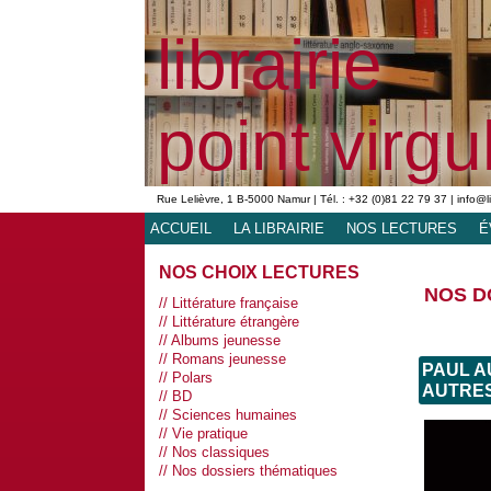
librairie
point virgu
Rue Lelièvre, 1 B-5000 Namur | Tél. : +32 (0)81 22 79 37 | info@l
ACCUEIL
LA LIBRAIRIE
NOS LECTURES
É
NOS CHOIX LECTURES
NOS D
Littérature française
Littérature étrangère
Albums jeunesse
Romans jeunesse
PAUL A
Polars
AUTRES
BD
Sciences humaines
Vie pratique
Nos classiques
Nos dossiers thématiques