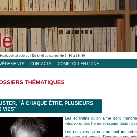
le
ibrairiepointvirgule.be | Du lundi au samedi de 9h30 à 18h30
VÉNEMENTS
CONTACTS
COMPTOIR EN LIGNE
OSSIERS THÉMATIQUES
USTER, "À CHAQUE ÊTRE, PLUSIEURS
 VIES"
Les écrivains qu’on aime sont immorte
intérieure
, des frères et sœurs dans l’ave
Les écrivains qu’on aime sont immortels
tristesse est grande. Pour toute une géné