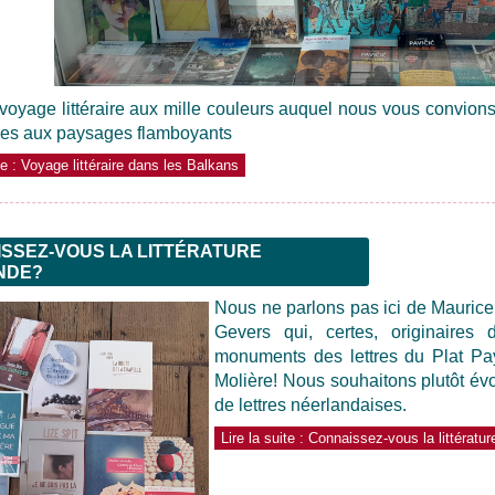
voyage littéraire aux mille couleurs auquel nous vous convion
ées aux paysages flamboyants
ite : Voyage littéraire dans les Balkans
SSEZ-VOUS LA LITTÉRATURE
NDE?
Nous ne parlons pas ici de Maurice
Gevers qui, certes, originaire
monuments des lettres du Plat Pa
Molière! Nous souhaitons plutôt év
de lettres néerlandaises.
Lire la suite : Connaissez-vous la littératu