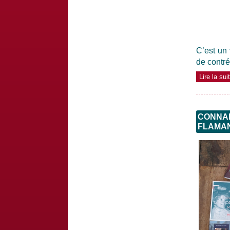
C’est un 
de contr
Lire la su
CONNAI
FLAMA