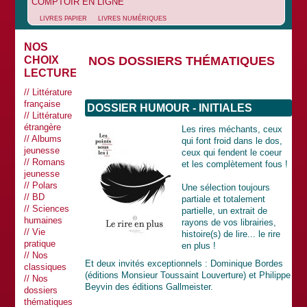
COMPTOIR EN LIGNE
LIVRES PAPIER
LIVRES NUMÉRIQUES
NOS
NOS DOSSIERS THÉMATIQUES
CHOIX
LECTURES
Littérature
française
DOSSIER HUMOUR - INITIALES
Littérature
étrangère
Les rires méchants, ceux
Albums
qui font froid dans le dos,
jeunesse
ceux qui fendent le coeur
Romans
et les complètement fous !
jeunesse
Polars
Une sélection toujours
BD
partiale et totalement
Sciences
partielle, un extrait de
humaines
rayons de vos librairies,
Vie
histoire(s) de lire... le rire
pratique
en plus !
Nos
Et deux invités exceptionnels : Dominique Bordes
classiques
(éditions Monsieur Toussaint Louverture) et Philippe
Nos
Beyvin des éditions Gallmeister.
dossiers
thématiques