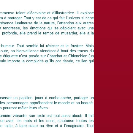
ense talent d’écrivaine et d’illustratrice. Il explose
à partager. Tout y est de ce qui fait l’univers si riche
présence lumineuse de la nature, l’attention aux autres
a tendresse, les émotions qui se déploient avec une
 profonde, elle prend le temps de musarder, elle a la
humeur. Tout semble lui résister et le frustrer. Mais
oute, sa bienveillance viendront à bout des tracas du
e étiquette n’est posée sur Chatchat et Chienchien (un
le importe la complicité qu’ils ont tissée, ce lien qui
erver un papillon, jouer à cache-cache, partager un
ue les personnages appréhendent le monde et sa beauté.
es pourront mêler leurs rêves.
ère vibrante, son texte est tout aussi abouti. Il fait
oue avec les mots et les sons, s’autorise toutes les
 taille, à faire place au rêve et à l’imaginaire. Tout