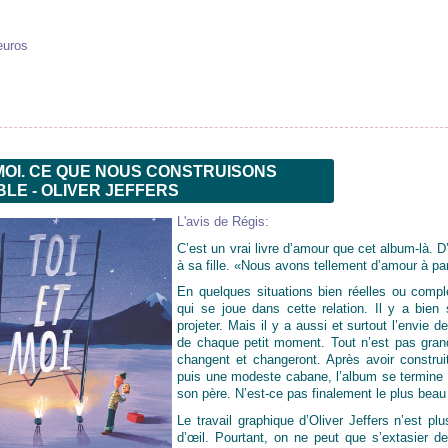
euros
 MOI. CE QUE NOUS CONSTRUISONS
LE - OLIVER JEFFERS
L'avis de Régis:
C’est un vrai livre d’amour que cet album-là. D
à sa fille. «Nous avons tellement d’amour à par
En quelques situations bien réelles ou complè
qui se joue dans cette relation. Il y a bien 
projeter. Mais il y a aussi et surtout l’envie 
de chaque petit moment. Tout n’est pas grand
changent et changeront. Après avoir construi
puis une modeste cabane, l’album se termine d’a
son père. N’est-ce pas finalement le plus beau
Le travail graphique d’Oliver Jeffers n’est p
d’œil. Pourtant, on ne peut que s’extasier 