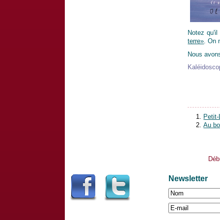
Notez qu'i
terre»
. On 
Nous avons 
Kaléidoscop
Petit
Au boi
Déb
Newsletter