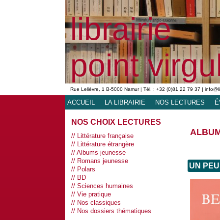
librairie
point virgu
Rue Lelièvre, 1 B-5000 Namur | Tél. : +32 (0)81 22 79 37 | info@l
ACCUEIL
LA LIBRAIRIE
NOS LECTURES
É
NOS CHOIX LECTURES
ALBUM
Littérature française
Littérature étrangère
Albums jeunesse
Romans jeunesse
UN PEU
Polars
BD
Sciences humaines
Vie pratique
Nos classiques
Nos dossiers thématiques