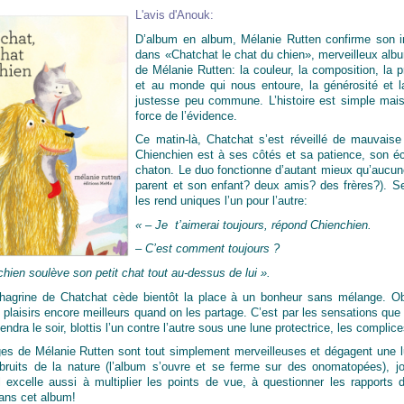
L'avis d'Anouk:
D’album en album, Mélanie Rutten confirme son imm
dans «Chatchat le chat du chien», merveilleux album 
de Mélanie Rutten: la couleur, la composition, la 
et au monde qui nous entoure, la générosité et l
justesse peu commune. L’histoire est simple mais
force de l’évidence.
Ce matin-là, Chatchat s’est réveillé de mauvaise 
Chienchien est à ses côtés et sa patience, son éc
chaton. Le duo fonctionne d’autant mieux qu’aucun
parent et son enfant? deux amis? des frères?). Seu
les rend uniques l’un pour l’autre:
« – Je t’aimerai toujours, répond Chienchien.
– C’est comment toujours ?
hien soulève son petit chat tout au-dessus de lui ».
hagrine de Chatchat cède bientôt la place à un bonheur sans mélange. Obs
 plaisirs encore meilleurs quand on les partage. C’est par les sensations q
endra le soir, blottis l’un contre l’autre sous une lune protectrice, les complic
es de Mélanie Rutten sont tout simplement merveilleuses et dégagent une lumi
bruits de la nature (l’album s’ouvre et se ferme sur des onomatopées), j
 excelle aussi à multiplier les points de vue, à questionner les rapports de
ans cet album!