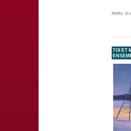
MeMo, 16 
TOI ET
ENSEMB