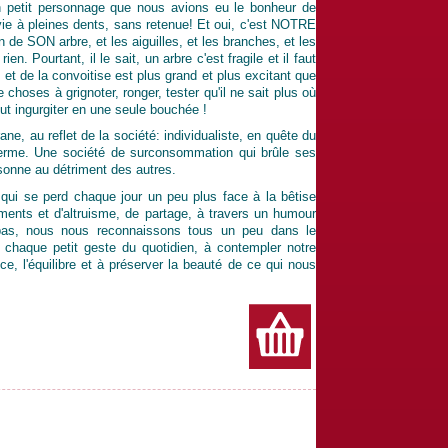
Un petit personnage que nous avions eu le bonheur de
vie à pleines dents, sans retenue! Et oui, c'est NOTRE
 de SON arbre, et les aiguilles, et les branches, et les
n. Pourtant, il le sait, un arbre c'est fragile et il faut
et de la convoitise est plus grand et plus excitant que
e choses à grignoter, ronger, tester qu'il ne sait plus où
tout ingurgiter en une seule bouchée !
ane, au reflet de la société: individualiste, en quête du
 terme. Une société de surconsommation qui brûle ses
ersonne au détriment des autres.
qui se perd chaque jour un peu plus face à la bêtise
ments et d'altruisme, de partage, à travers un humour
 pas, nous nous reconnaissons tous un peu dans le
 à chaque petit geste du quotidien, à contempler notre
e, l'équilibre et à préserver la beauté de ce qui nous