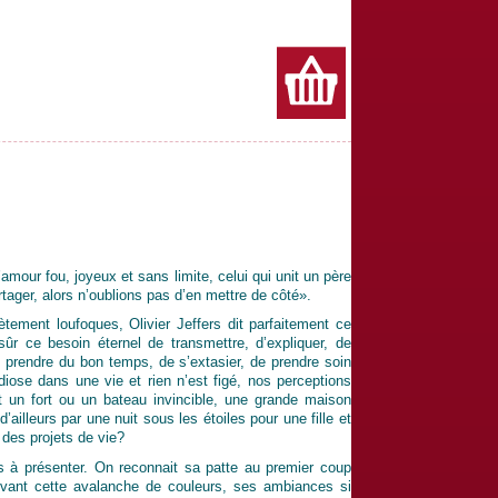
’amour fou, joyeux et sans limite, celui qui unit un père
tager, alors n’oublions pas d’en mettre de côté».
tement loufoques, Olivier Jeffers dit parfaitement ce
sûr ce besoin éternel de transmettre, d’expliquer, de
de prendre du bon temps, de s’extasier, de prendre soin
iose dans une vie et rien n’est figé, nos perceptions
t un fort ou un bateau invincible, une grande maison
illeurs par une nuit sous les étoiles pour une fille et
 des projets de vie?
lus à présenter. On reconnait sa patte au premier coup
devant cette avalanche de couleurs, ses ambiances si