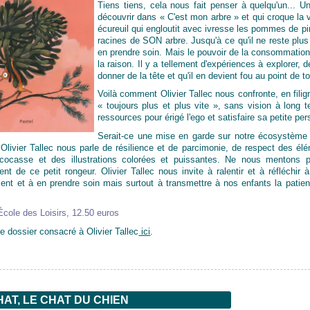
Tiens tiens, cela nous fait penser à quelqu'un... 
découvrir dans « C'est mon arbre » et qui croque la 
écureuil qui engloutit avec ivresse les pommes de pin
racines de SON arbre. Jusqu'à ce qu'il ne reste plus rie
en prendre soin. Mais le pouvoir de la consommation 
la raison. Il y a tellement d'expériences à explorer, d
donner de la tête et qu'il en devient fou au point de 
Voilà comment Olivier Tallec nous confronte, en filigr
« toujours plus et plus vite », sans vision à long
ressources pour érigé l'ego et satisfaire sa petite p
Serait-ce une mise en garde sur notre écosystème 
Olivier Tallec nous parle de résilience et de parcimonie, de respect des élé
cocasse et des illustrations colorées et puissantes. Ne nous mentons
t de ce petit rongeur. Olivier Tallec nous invite à ralentir et à réfléchir
nt et à en prendre soin mais surtout à transmettre à nos enfants la patienc
'École des Loisirs, 12.50 euros
e dossier consacré à Olivier Tallec
ici
.
AT, LE CHAT DU CHIEN