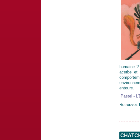
humaine ? 
acerbe et 
comportemen
environneme
entoure.
Pastel - L
Retrouvez l
CHATCH