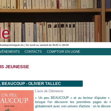
le
ibrairiepointvirgule.be | Du lundi au samedi de 9h30 à 18h30
VÉNEMENTS
CONTACTS
COMPTOIR EN LIGNE
S JEUNESSE
, BEAUCOUP - OLIVIER TALLEC
L'avis de Clémence:
« Un peu BEAUCOUP » et au lecteur d'ajouter « Pas
lorsque l'on découvre les premières pages du n
globalement avec son univers d'artiste : on le dévor