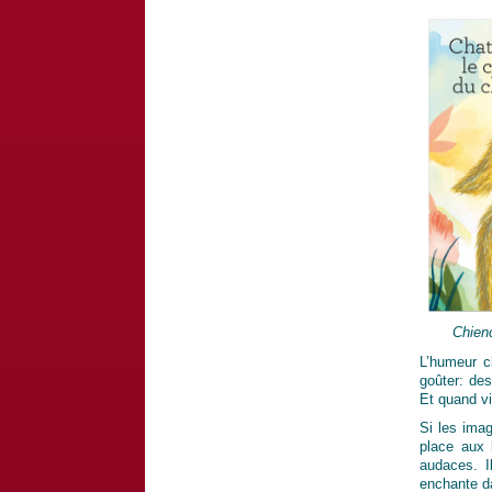
Chienc
L’humeur c
goûter: des
Et quand vi
Si les imag
place aux 
audaces. Il
enchante d