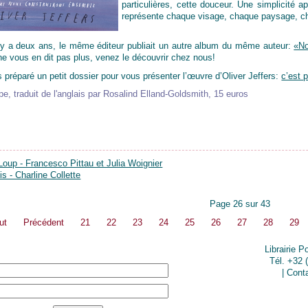
particulières, cette douceur. Une simplicité ap
représente chaque visage, chaque paysage, cha
l y a deux ans, le même éditeur publiait un autre album du même auteur:
«No
ne vous en dit pas plus, venez le découvrir chez nous!
préparé un petit dossier pour vous présenter l’œuvre d’Oliver Jeffers:
c’est p
e, traduit de l'anglais par Rosalind Elland-Goldsmith, 15 euros
-Loup - Francesco Pittau et Julia Woignier
s - Charline Collette
Page 26 sur 43
ut
Précédent
21
22
23
24
25
26
27
28
29
Librairie P
Tél. +32 
|
Cont