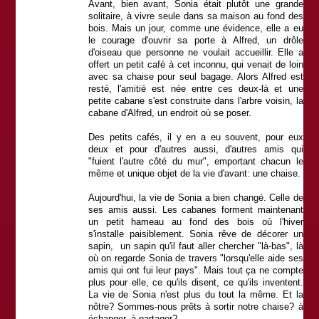
Avant, bien avant, Sonia était plutôt une grande
solitaire, à vivre seule dans sa maison au fond des
bois. Mais un jour, comme une évidence, elle a eu
le courage d'ouvrir sa porte à Alfred, un drôle
d'oiseau que personne ne voulait accueillir. Elle a
offert un petit café à cet inconnu, qui venait de loin
avec sa chaise pour seul bagage. Alors Alfred est
resté, l'amitié est née entre ces deux-là et une
petite cabane s'est construite dans l'arbre voisin, la
cabane d'Alfred, un endroit où se poser.
Des petits cafés, il y en a eu souvent, pour eux
deux et pour d'autres aussi, d'autres amis qui
"fuient l'autre côté du mur", emportant chacun le
même et unique objet de la vie d'avant: une chaise.
Aujourd'hui, la vie de Sonia a bien changé. Celle de
ses amis aussi. Les cabanes forment maintenant
un petit hameau au fond des bois où l'hiver
s'installe paisiblement. Sonia rêve de décorer un
sapin, un sapin qu'il faut aller chercher "là-bas", là
où on regarde Sonia de travers "lorsqu'elle aide ses
amis qui ont fui leur pays". Mais tout ça ne compte
plus pour elle, ce qu'ils disent, ce qu'ils inventent.
La vie de Sonia n'est plus du tout la même. Et la
nôtre? Sommes-nous prêts à sortir notre chaise? à
échanger, à partager?