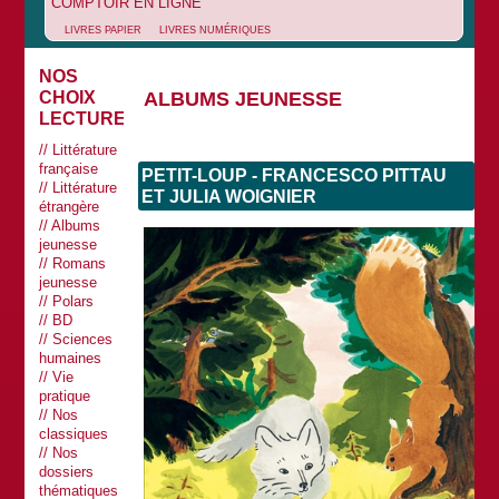
COMPTOIR EN LIGNE
LIVRES PAPIER
LIVRES NUMÉRIQUES
NOS
ALBUMS JEUNESSE
CHOIX
LECTURES
Littérature
française
PETIT-LOUP - FRANCESCO PITTAU
Littérature
ET JULIA WOIGNIER
étrangère
Albums
jeunesse
Romans
jeunesse
Polars
BD
Sciences
humaines
Vie
pratique
Nos
classiques
Nos
dossiers
thématiques