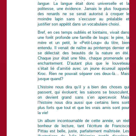
langue.
La langue était donc universelle et la
politesse, une évidence. Jamais le plus fougueux
des renards ne se serait autorisé à croquer le
moindre lapin sans s’excuser au préalable et
justifier son appétit dans un vocabulaire choisi.
Bref, en ces temps oubliés et lointains, vivait dans
une forêt profonde une famille de loups: le père, la
mère et un petit, le «Petit-Loup» du titre, bien
entendu. Il venait de naître au printemps dernier et
se délectait des beautés de la nature en été.
Chaque jour était une fête, chaque promenade un
enchantement. D’autant plus que le louveteau
s’était lié d’amitié avec un jeune écureuil appelé
Kroc. Rien ne pouvait séparer ces deux-là… Mais
jusque quand?
L’histoire nous dira qu’il y a bien des choses qui
passent, qui évoluent; les saisons se bousculent,
on devient grand sans s’en apercevoir. Mais
l’histoire nous dira aussi que certains liens sont
plus forts que tout et que les vrais amis sont pour
la vie!
Un album incontournable de cette année, un réel
bonheur de lecture, tant l’écriture de Francisco
Pittau est belle, juste, parfaitement maîtrisée. Les