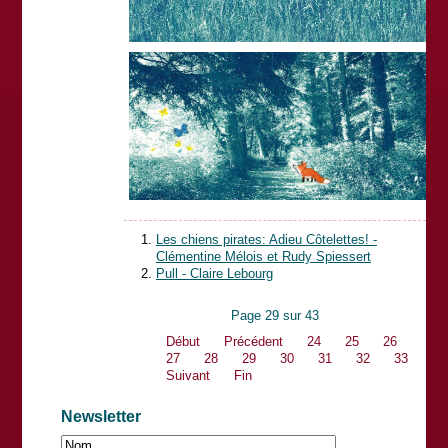
Les chiens pirates: Adieu Côtelettes! -
Clémentine Mélois et Rudy Spiessert
Pull - Claire Lebourg
Page 29 sur 43
Début
Précédent
24
25
26
27
28
29
30
31
32
33
Suivant
Fin
Newsletter