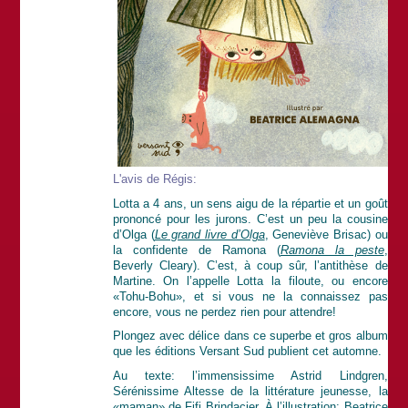
L'avis de Régis:
Lotta a 4 ans, un sens aigu de la répartie et un goût
prononcé pour les jurons. C’est un peu la cousine
d’Olga (
Le grand livre d’Olga
, Geneviève Brisac) ou
la confidente de Ramona (
Ramona la peste
,
Beverly Cleary). C’est, à coup sûr, l’antithèse de
Martine. On l’appelle Lotta la filoute, ou encore
«Tohu-Bohu», et si vous ne la connaissez pas
encore, vous ne perdez rien pour attendre!
Plongez avec délice dans ce superbe et gros album
que les éditions Versant Sud publient cet automne.
Au texte: l’immensissime Astrid Lindgren,
Sérénissime Altesse de la littérature jeunesse, la
«maman» de Fifi Brindacier. À l’illustration: Beatrice