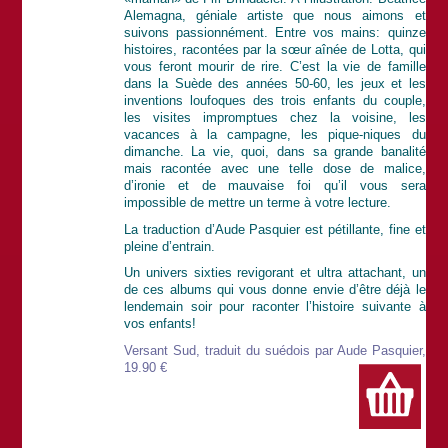
Alemagna, géniale artiste que nous aimons et
suivons passionnément. Entre vos mains: quinze
histoires, racontées par la sœur aînée de Lotta, qui
vous feront mourir de rire. C’est la vie de famille
dans la Suède des années 50-60, les jeux et les
inventions loufoques des trois enfants du couple,
les visites impromptues chez la voisine, les
vacances à la campagne, les pique-niques du
dimanche. La vie, quoi, dans sa grande banalité
mais racontée avec une telle dose de malice,
d’ironie et de mauvaise foi qu’il vous sera
impossible de mettre un terme à votre lecture.
La traduction d’Aude Pasquier est pétillante, fine et
pleine d’entrain.
Un univers sixties revigorant et ultra attachant, un
de ces albums qui vous donne envie d’être déjà le
lendemain soir pour raconter l’histoire suivante à
vos enfants!
Versant Sud, traduit du suédois par Aude Pasquier,
19.90 €