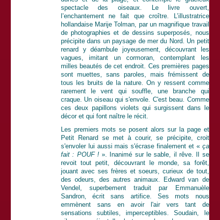
spectacle des oiseaux. Le livre ouvert,
l’enchantement ne fait que croître. L’illustratrice
hollandaise Marije Tolman, par un magnifique travail
de photographies et de dessins superposés, nous
précipite dans un paysage de mer du Nord. Un petit
renard y déambule joyeusement, découvrant les
vagues, imitant un cormoran, contemplant les
milles beautés de cet endroit. Ces premières pages
sont muettes, sans paroles, mais frémissent de
tous les bruits de la nature. On y ressent comme
rarement le vent qui souffle, une branche qui
craque. Un oiseau qui s'envole. C'est beau. Comme
ces deux papillons violets qui surgissent dans le
décor et qui font naître le récit.
Les premiers mots se posent alors sur la page et
Petit Renard se met à courir, se précipite, croit
s'envoler lui aussi mais s'écrase finalement et «
ça
fait : POUF !
». Inanimé sur le sable, il rêve. Il se
revoit tout petit, découvrant le monde, sa forêt,
jouant avec ses frères et soeurs, curieux de tout,
des odeurs, des autres animaux. Edward van de
Vendel, superbement traduit par Emmanuèle
Sandron, écrit sans artifice. Ses mots nous
emmènent sans en avoir l'air vers tant de
sensations subtiles, imperceptibles. Soudain, le