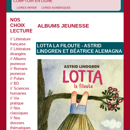
COMPTOIR EN LIGNE
LIVRES PAPIER
LIVRES NUMÉRIQUES
NOS
ALBUMS JEUNESSE
CHOIX
LECTURES
Littérature
française
LOTTA LA FILOUTE - ASTRID
Littérature
LINDGREN ET BÉATRICE ALEMAGNA
étrangère
Albums
jeunesse
Romans
jeunesse
Polars
BD
Sciences
humaines
Vie
pratique
Nos
classiques
Nos
dossiers
thématiques