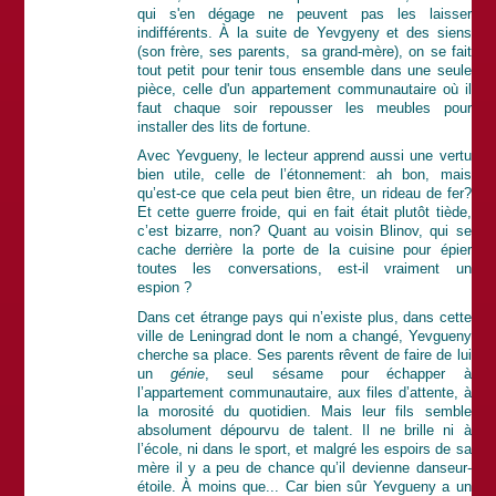
qui s'en dégage ne peuvent pas les laisser
indifférents. À la suite de Yevgyeny et des siens
(son frère, ses parents, sa grand-mère), on se fait
tout petit pour tenir tous ensemble dans une seule
pièce, celle d'un appartement communautaire où il
faut chaque soir repousser les meubles pour
installer des lits de fortune.
Avec Yevgueny, le lecteur apprend aussi une vertu
bien utile, celle de l’étonnement: ah bon, mais
qu’est-ce que cela peut bien être, un rideau de fer?
Et cette guerre froide, qui en fait était plutôt tiède,
c’est bizarre, non? Quant au voisin Blinov, qui se
cache derrière la porte de la cuisine pour épier
toutes les conversations, est-il vraiment un
espion ?
Dans cet étrange pays qui n’existe plus, dans cette
ville de Leningrad dont le nom a changé, Yevgueny
cherche sa place. Ses parents rêvent de faire de lui
un
génie
, seul sésame pour échapper à
l’appartement communautaire, aux files d’attente, à
la morosité du quotidien. Mais leur fils semble
absolument dépourvu de talent. Il ne brille ni à
l’école, ni dans le sport, et malgré les espoirs de sa
mère il y a peu de chance qu’il devienne danseur-
étoile. À moins que... Car bien sûr Yevgueny a un