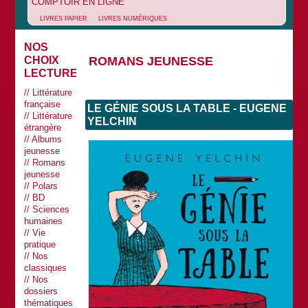
COMPTOIR EN LIGNE
LIVRES PAPIER
LIVRES NUMÉRIQUES
NOS
ROMANS JEUNESSE
CHOIX
LECTURES
Littérature
française
LE GÉNIE SOUS LA TABLE - EUGENE
Littérature
YELCHIN
étrangère
Albums
jeunesse
Romans
jeunesse
Polars
BD
Sciences
humaines
Vie
pratique
Nos
classiques
Nos
dossiers
thématiques