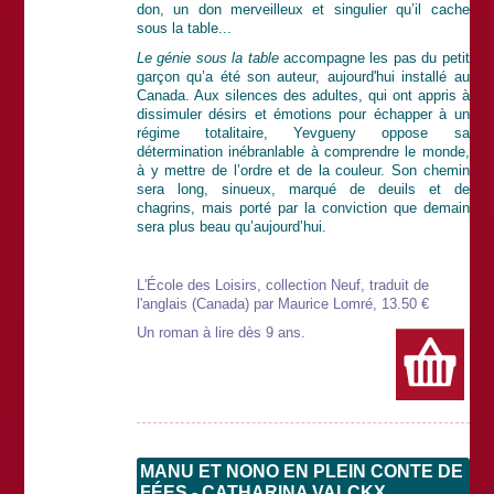
don, un don merveilleux et singulier qu’il cache
sous la table...
Le génie sous la table
accompagne les pas du petit
garçon qu’a été son auteur, aujourd'hui installé au
Canada. Aux silences des adultes, qui ont appris à
dissimuler désirs et émotions pour échapper à un
régime totalitaire, Yevgueny oppose sa
détermination inébranlable à comprendre le monde,
à y mettre de l’ordre et de la couleur. Son chemin
sera long, sinueux, marqué de deuils et de
chagrins, mais porté par la conviction que demain
sera plus beau qu’aujourd’hui.
L'École des Loisirs, collection Neuf, traduit de
l'anglais (Canada) par Maurice Lomré, 13.50 €
Un roman à lire dès 9 ans.
MANU ET NONO EN PLEIN CONTE DE
FÉES - CATHARINA VALCKX