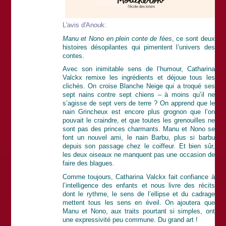
L'avis d'Anouk:
Manu et Nono en plein conte de fées
, ce sont deux
histoires désopilantes qui pimentent l’univers des
contes.
Avec son inimitable sens de l’humour, Catharina
Valckx remixe les ingrédients et déjoue tous les
clichés. On croise Blanche Neige qui a troqué ses
sept nains contre sept chiens – à moins qu’il ne
s’agisse de sept vers de terre ? On apprend que le
nain Grincheux est encore plus grognon que l’on
pouvait le craindre, et que toutes les grenouilles ne
sont pas des princes charmants. Manu et Nono se
font un nouvel ami, le nain Barbu, plus si barbu
depuis son passage chez le coiffeur. Et bien sûr,
les deux oiseaux ne manquent pas une occasion de
faire des blagues.
Comme toujours, Catharina Valckx fait confiance à
l’intelligence des enfants et nous livre des récits
dont le rythme, le sens de l’ellipse et du cadrage
mettent tous les sens en éveil. On ajoutera que
Manu et Nono, aux traits pourtant si simples, ont
une expressivité peu commune. Du grand art !