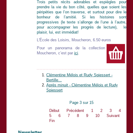
Trois petits récits adorables et espiègles pour
prendre la vie du bon côté, quelles que soient les
péripéties que l’on traverse, et surtout pour dire le
bonheur de l’amitié. Si les histoires sont
progressives (le texte s’allonge de l’une à l’autre,
pour accompagner les progrès de lecture), le
plaisir, lui, est immédiat!
L'École des Loisirs, Moucheron, 6.50 euros
Pour un panorama de la collection
Moucheron, c’est par
ici
.
Clémentine Mélois et Rudy Spiessert -
Bertille...
Après minuit - Clémentine Mélois et Rudy
Spiessert
Page 3 sur 15
Début
Précédent
1
2
3
4
5
6
7
8
9
10
Suivant
Fin
Newsletter