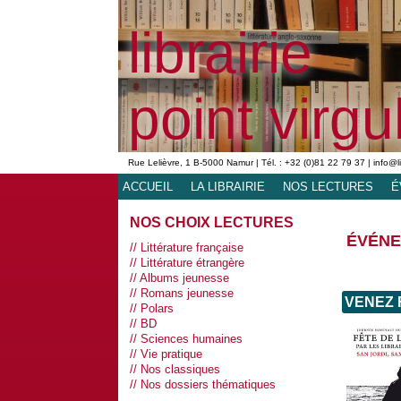
librairie
point virgu
Rue Lelièvre, 1 B-5000 Namur | Tél. : +32 (0)81 22 79 37 | info@l
ACCUEIL
LA LIBRAIRIE
NOS LECTURES
É
NOS CHOIX LECTURES
ÉVÉN
Littérature française
Littérature étrangère
Albums jeunesse
Romans jeunesse
VENEZ 
Polars
BD
Sciences humaines
Vie pratique
Nos classiques
Nos dossiers thématiques