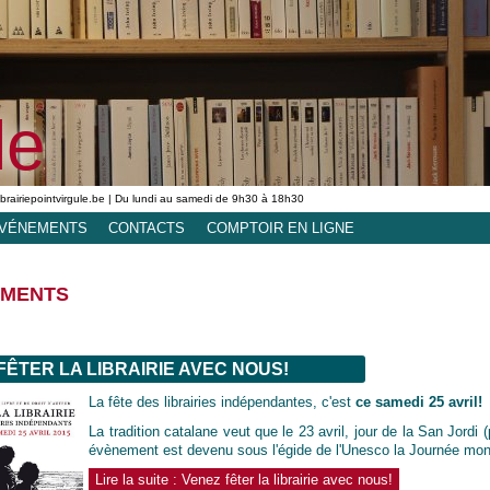
le
ibrairiepointvirgule.be | Du lundi au samedi de 9h30 à 18h30
VÉNEMENTS
CONTACTS
COMPTOIR EN LIGNE
EMENTS
FÊTER LA LIBRAIRIE AVEC NOUS!
La fête des librairies indépendantes, c'est
ce samedi 25 avril!
La tradition catalane veut que le 23 avril, jour de la San Jordi (p
évènement est devenu sous l'égide de l'Unesco la Journée mondia
Lire la suite : Venez fêter la librairie avec nous!