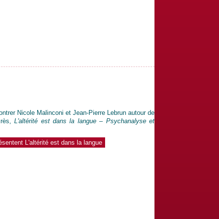
ontrer Nicole Malinconi et Jean-Pierre Lebrun autour de
Erès,
L'altérité est dans la langue – Psychanalyse et
ésentent L'altérité est dans la langue