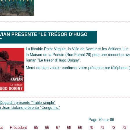
VIAN PRÉSENTE "LE TRÉSOR D'HUGO
"
La librairie Point Virgule, la Ville de Namur et les éditions L
la Maison de la Poésie (Rue Fumal 28) pour une rencontre a
roman "Le trésor d'Hugo Doigny".
Merci de bien vouloir confirmer votre présence par téléphone 
Dugardin présente "Table simple"
li Jean Bofane présente "Congo Inc"
Page 70 sur 86
ut
Précédent
65
66
67
68
69
70
71
72
73