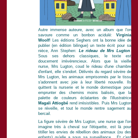
Autre immense auteure, avec un album que l'on
savoure comme un bonbon acidulé:
Virginia
Woolf
! Les éditions Seghers ont la bonne idée de
publier (en édition bilingue) un texte écrit pour sa
nièce, Ann Stephen:
Le rideau de Mrs Lugton
.
Sous ses dehors classiques, le texte est
doucement irrévérencieux. Alors que la vieille
nurse, Mrs Lugton, coud le rideau d'une chambre
d'enfant, elle s'endort. Délivrés du regard sévère de
Mrs Lugton, les animaux emprisonnés par le tissu
s'adonnent avec joie à leur liberté nouvelle. Ils
quittent la nurserie et le monde domestique pour
emprunter des chemins moins balisés, que la
palette de couleurs éclatantes de l'illustratrice
Magali Attiogbé
rend irrésistibles. Puis Mrs Lugton
se réveille, et tout le monde rentre sagement au
bercail.
La figure sévère de Mrs Lugton, une nurse que l'on
imagine très à cheval sur l'étiquette, est là pour
titiller les envies de rébellion des animaux (ou des
enfants) qu'elle a sous sa surveillance... Et c'est