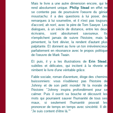
Mais le livre a une autre dimension encore, qui le
rend absolument unique.
Philip Stead
en effet ne
se contente pas de poursuivre l'oeuvre du génial
moustachu: il a des questions à lui poser, des
remarques à lui soumettre, et il n'est pas toujours
d'accord, ah non!, avec le père de Tom Sawyer. Les
dialogues, à un siècle de distance, entre les deux
écrivains, sont absolument savoureux. Ils
n'empêchent jamais de suivre l'histoire, mais la
pimentent, la font dévier, la rendent d'autant plus
palpitante. Et donnent au livre un ton irrévérencieux
parfaitement en résonance avec le propos politique
de l'oeuvre de Mark Twain.
Et puis, il y a les illustrations de
Erin Stead
,
subtiles et délicates, qui incitent à la rêverie et
nimbent le livre d'une véritable grâce.
Fable sociale, roman d'aventure, éloge des chemins
buissonniers: vous n'oublierez pas l'histoire de
Johnny et de son petit monde! Ni la morale de
l'histoire: "Johnny inspira profondément pour se
calmer. Puis il ouvrit sa bouche et découvrit les
mots qui pourraient sauver l'humanité de tous ses
maux, si seulement l'humanité pouvait les
prononcer de temps en temps avec sincérité. Il dit:
“Je suis content d’être là.”"