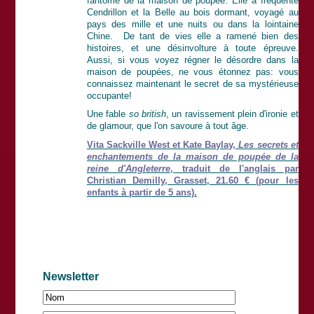
fantôme de la maison de poupée. Elle a fréquenté
Cendrillon et la Belle au bois dormant, voyagé au
pays des mille et une nuits ou dans la lointaine
Chine. De tant de vies elle a ramené bien des
histoires, et une désinvolture à toute épreuve.
Aussi, si vous voyez régner le désordre dans la
maison de poupées, ne vous étonnez pas: vous
connaissez maintenant le secret de sa mystérieuse
occupante!
Une fable
so british
, un ravissement plein d'ironie et
de glamour, que l'on savoure à tout âge.
Vita Sackville West et Kate Baylay,
Les secrets et
enchantements de la maison de poupée de la
reine d'Angleterre
, traduit de l'anglais par
Christian Demilly, Grasset, 21.60 € (pour les
enfants à partir de 5 ans).
Newsletter