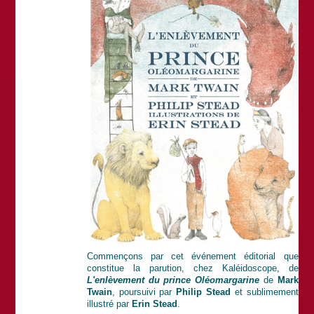
Commençons par cet événement éditorial que
constitue la parution, chez Kaléidoscope, de
L'enlèvement du prince Oléomargarine
de
Mark
Twain
, poursuivi par
Philip Stead
et sublimement
illustré par
Erin Stead
.