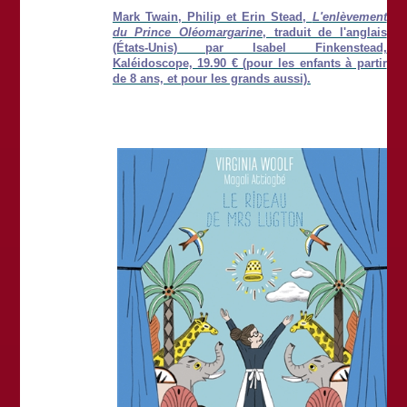
Mark Twain, Philip et Erin Stead,
L'enlèvement
du Prince Oléomargarine
, traduit de l'anglais
(États-Unis) par Isabel Finkenstead,
Kaléidoscope, 19.90 € (pour les enfants à partir
de 8 ans, et pour les grands aussi).