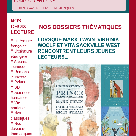
COMPTOIR EN LIGNE
LIVRES PAPIER
LIVRES NUMÉRIQUES
NOS
NOS DOSSIERS THÉMATIQUES
CHOIX
LECTURES
LORSQUE MARK TWAIN, VIRGINIA
Littérature
WOOLF ET VITA SACKVILLE-WEST
française
RENCONTRENT LEURS JEUNES
Littérature
étrangère
LECTEURS...
Albums
jeunesse
Romans
jeunesse
Polars
BD
Sciences
humaines
Vie
pratique
Nos
classiques
Nos
dossiers
thématiques