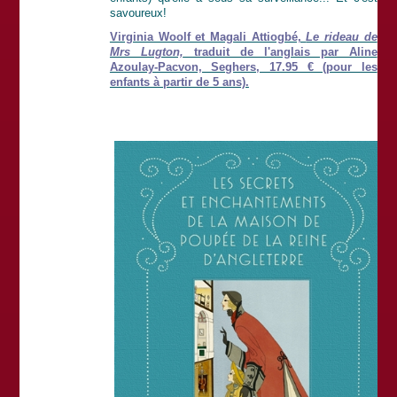
savoureux!
Virginia Woolf et Magali Attiogbé,
Le rideau de
Mrs Lugton,
traduit de l'anglais par Aline
Azoulay-Pacvon, Seghers, 17.95 € (pour les
enfants à partir de 5 ans).