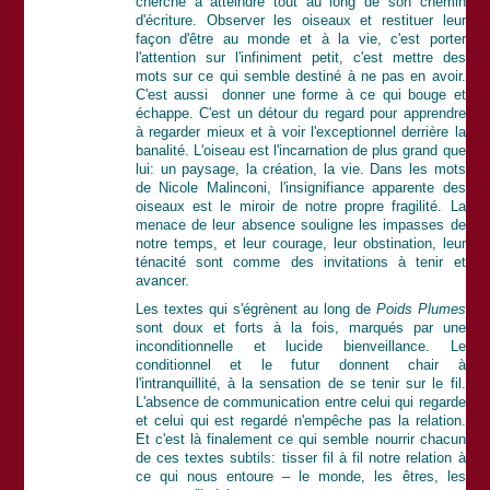
cherche à atteindre tout au long de son chemin
d'écriture. Observer les oiseaux et restituer leur
façon d'être au monde et à la vie, c'est porter
l'attention sur l'infiniment petit, c'est mettre des
mots sur ce qui semble destiné à ne pas en avoir.
C'est aussi donner une forme à ce qui bouge et
échappe. C'est un détour du regard pour apprendre
à regarder mieux et à voir l'exceptionnel derrière la
banalité. L'oiseau est l'incarnation de plus grand que
lui: un paysage, la création, la vie. Dans les mots
de Nicole Malinconi, l'insignifiance apparente des
oiseaux est le miroir de notre propre fragilité. La
menace de leur absence souligne les impasses de
notre temps, et leur courage, leur obstination, leur
ténacité sont comme des invitations à tenir et
avancer.
Les textes qui s'égrènent au long de
Poids Plumes
sont doux et forts à la fois, marqués par une
inconditionnelle et lucide bienveillance. Le
conditionnel et le futur donnent chair à
l'intranquillité, à la sensation de se tenir sur le fil.
L'absence de communication entre celui qui regarde
et celui qui est regardé n'empêche pas la relation.
Et c'est là finalement ce qui semble nourrir chacun
de ces textes subtils: tisser fil à fil notre relation à
ce qui nous entoure – le monde, les êtres, les