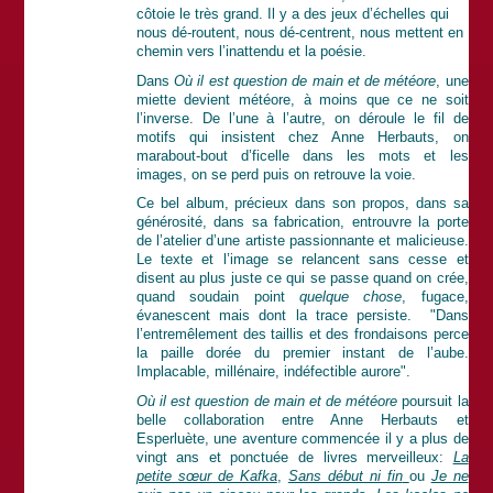
côtoie le très grand. Il y a des jeux d’échelles qui
nous dé-routent, nous dé-centrent, nous mettent en
chemin vers l’inattendu et la poésie.
Dans
Où il est question de main et de météore
, une
miette devient météore, à moins que ce ne soit
l’inverse. De l’une à l’autre, on déroule le fil de
motifs qui insistent chez Anne Herbauts, on
marabout-bout d’ficelle dans les mots et les
images, on se perd puis on retrouve la voie.
Ce bel album, précieux dans son propos, dans sa
générosité, dans sa fabrication, entrouvre la porte
de l’atelier d’une artiste passionnante et malicieuse.
Le texte et l’image se relancent sans cesse et
disent au plus juste ce qui se passe quand on crée,
quand soudain point
quelque chose
, fugace,
évanescent mais dont la trace persiste. "Dans
l’entremêlement des taillis et des frondaisons perce
la paille dorée du premier instant de l’aube.
Implacable, millénaire, indéfectible aurore".
Où il est question de main et de météore
poursuit la
belle collaboration entre Anne Herbauts et
Esperluète, une aventure commencée il y a plus de
vingt ans et ponctuée de livres merveilleux:
La
petite sœur de Kafka
,
Sans début ni fin
ou
Je ne