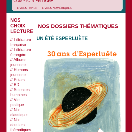
COMPTOIR EN LIGNE
LIVRES PAPIER
LIVRES NUMÉRIQUES
NOS
NOS DOSSIERS THÉMATIQUES
CHOIX
LECTURES
UN ÉTÉ ESPERLUÈTE
Littérature
française
Littérature
étrangère
Albums
jeunesse
Romans
jeunesse
Polars
BD
Sciences
humaines
Vie
pratique
Nos
classiques
Nos
dossiers
thématiques