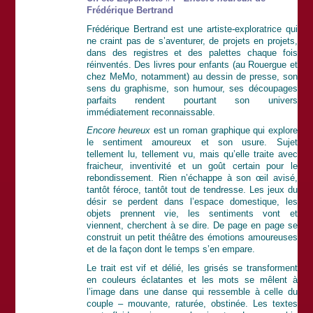
Frédérique Bertrand
Frédérique Bertrand est une artiste-exploratrice qui
ne craint pas de s’aventurer, de projets en projets,
dans des registres et des palettes chaque fois
réinventés. Des livres pour enfants (au Rouergue et
chez MeMo, notamment) au dessin de presse, son
sens du graphisme, son humour, ses découpages
parfaits rendent pourtant son univers
immédiatement reconnaissable.
Encore heureux
est un roman graphique qui explore
le sentiment amoureux et son usure. Sujet
tellement lu, tellement vu, mais qu’elle traite avec
fraicheur, inventivité et un goût certain pour le
rebondissement. Rien n’échappe à son œil avisé,
tantôt féroce, tantôt tout de tendresse. Les jeux du
désir se perdent dans l’espace domestique, les
objets prennent vie, les sentiments vont et
viennent, cherchent à se dire. De page en page se
construit un petit théâtre des émotions amoureuses
et de la façon dont le temps s’en empare.
Le trait est vif et délié, les grisés se transforment
en couleurs éclatantes et les mots se mêlent à
l’image dans une danse qui ressemble à celle du
couple – mouvante, raturée, obstinée. Les textes