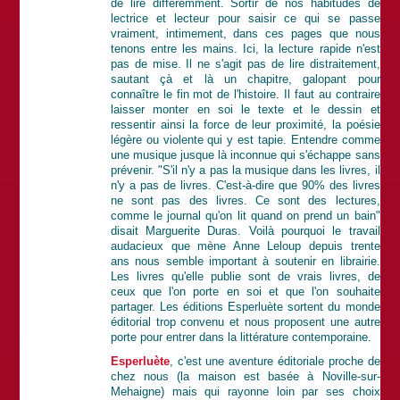
de lire différemment. Sortir de nos habitudes de
lectrice et lecteur pour saisir ce qui se passe
vraiment, intimement, dans ces pages que nous
tenons entre les mains. Ici, la lecture rapide n'est
pas de mise. Il ne s'agit pas de lire distraitement,
sautant çà et là un chapitre, galopant pour
connaître le fin mot de l'histoire. Il faut au contraire
laisser monter en soi le texte et le dessin et
ressentir ainsi la force de leur proximité, la poésie
légère ou violente qui y est tapie. Entendre comme
une musique jusque là inconnue qui s'échappe sans
prévenir. "S'il n'y a pas la musique dans les livres, il
n'y a pas de livres. C'est-à-dire que 90% des livres
ne sont pas des livres. Ce sont des lectures,
comme le journal qu'on lit quand on prend un bain"
disait Marguerite Duras. Voilà pourquoi le travail
audacieux que mène Anne Leloup depuis trente
ans nous semble important à soutenir en librairie.
Les livres qu'elle publie sont de vrais livres, de
ceux que l'on porte en soi et que l'on souhaite
partager. Les éditions Esperluète sortent du monde
éditorial trop convenu et nous proposent une autre
porte pour entrer dans la littérature contemporaine.
Esperluète
, c'est une aventure éditoriale proche de
chez nous (la maison est basée à Noville-sur-
Mehaigne) mais qui rayonne loin par ses choix