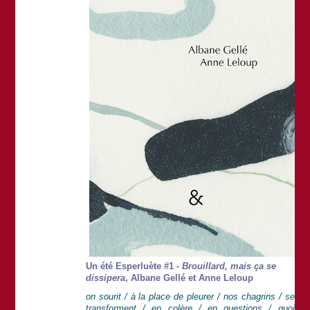
Un été Esperluète #1 -
Brouillard, mais ça se
dissipera
, Albane Gellé et Anne Leloup
on sourit / à la place de pleurer / nos chagrins / se
transforment / en colère / en questions / quoi