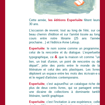
Cette année,
les éditions Esperluète
fêtent leurs
30 ans.
L'occasion de revenir, tout au long de l'été, sur ce
beau chemin d'édition et sur l'amitié tissée au long
cours entre notre librairie (25 ans l'année
prochaine...) et l'éditrice Anne Leloup.
Esperluète
: le nom sonne comme un programme,
celui de la rencontre et du dialogue. L'esperluette
&
typographique, ce
que la maison vit comme "un
lien, un trait d'union, un point de rencontre ou de
départ", jette des ponts entre le monde de la
littérature et celui des arts plastiques. Les livres
déploient un espace entre les mots des écrivain·e·s
et le regard d'artistes contemporains.
Esperluète
, c'est aujourd'hui un catalogue riche de
plus de deux cents livres, qui se partagent entre
une dizaine de collections à dominante tantôt
littéraire, tantôt graphique.
Esperluète
, c'est l'invitation à une expérience, celle