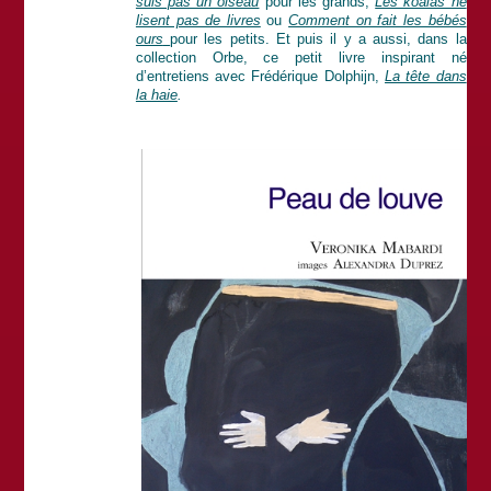
suis pas un oiseau
pour les grands,
Les koalas ne
lisent pas de livres
ou
Comment on fait les bébés
ours
pour les petits. Et puis il y a aussi, dans la
collection Orbe, ce petit livre inspirant né
d’entretiens avec Frédérique Dolphijn,
La tête dans
la haie
.