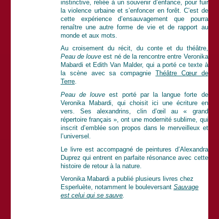
instinctive, reliée à un souvenir d’enfance, pour fuir
la violence urbaine et s’enfoncer en forêt. C’est de
cette expérience d’ensauvagement que pourra
renaître une autre forme de vie et de rapport au
monde et aux mots.
Au croisement du récit, du conte et du théâtre,
Peau de louve
est né de la rencontre entre Veronika
Mabardi et Edith Van Malder, qui a porté ce texte à
la scène avec sa compagnie
Théâtre Cœur de
Terre
.
Peau de louve
est porté par la langue forte de
Veronika Mabardi, qui choisit ici une écriture en
vers. Ses alexandrins, clin d’œil au « grand
répertoire français », ont une modernité sublime, qui
inscrit d’emblée son propos dans le merveilleux et
l’universel.
Le livre est accompagné de peintures d’Alexandra
Duprez qui entrent en parfaite résonance avec cette
histoire de retour à la nature.
Veronika Mabardi a publié plusieurs livres chez
Esperluète, notamment le bouleversant
Sauvage
est celui qui se sauve
.