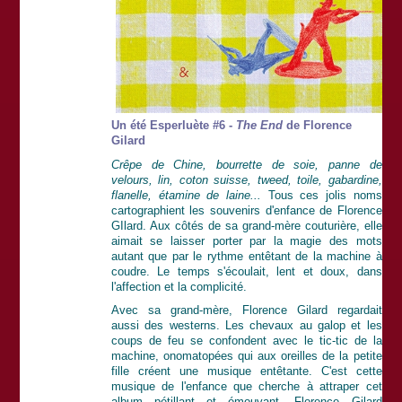
Un été Esperluète #6 -
The End
de Florence
Gilard
Crêpe de Chine, bourrette de soie, panne de
velours, lin, coton suisse, tweed, toile, gabardine,
flanelle, étamine de laine...
Tous ces jolis noms
cartographient les souvenirs d'enfance de Florence
GIlard. Aux côtés de sa grand-mère couturière, elle
aimait se laisser porter par la magie des mots
autant que par le rythme entêtant de la machine à
coudre. Le temps s'écoulait, lent et doux, dans
l'affection et la complicité.
Avec sa grand-mère, Florence Gilard regardait
aussi des westerns. Les chevaux au galop et les
coups de feu se confondent avec le tic-tic de la
machine, onomatopées qui aux oreilles de la petite
fille créent une musique entêtante. C'est cette
musique de l'enfance que cherche à attraper cet
album pétillant et émouvant. Florence Gilard