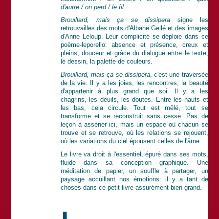
d'autre / on perd / le fil.
Brouillard, mais ça se dissipera
signe les
retrouvailles des mots d'Albane Gellé et des images
d'Anne Leloup. Leur complicité se déploie dans ce
poème-leporello: absence et présence, creux et
pleins, douceur et grâce du dialogue entre le texte,
le dessin, la palette de couleurs.
Brouillard, mais ça se dissipera
, c'est une traversée
de la vie. Il y a les joies, les rencontres, la beauté
d'appartenir à plus grand que soi. Il y a les
chagrins, les deuils, les doutes. Entre les hauts et
les bas, cela circule. Tout est mêlé, tout se
transforme et se reconstruit sans cesse. Pas de
leçon à asséner ici, mais un espace où chacun se
trouve et se retrouve, où les relations se rejouent,
où les variations du ciel épousent celles de l'âme.
Le livre va droit à l'essentiel, épuré dans ses mots,
fluide dans sa conception graphique. Une
méditation de papier, un souffle à partager, un
paysage accuillant nos émotions: il y a tant de
choses dans ce petit livre assurément bien grand.