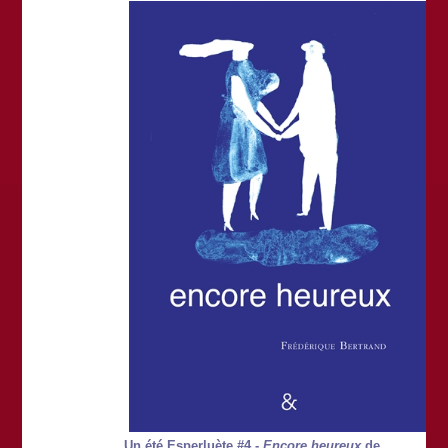
Un été Esperluète #4 -
Encore heureux
de