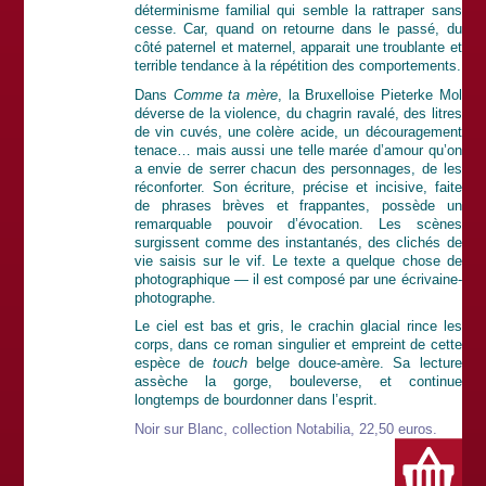
déterminisme familial qui semble la rattraper sans
cesse. Car, quand on retourne dans le passé, du
côté paternel et maternel, apparait une troublante et
terrible tendance à la répétition des comportements.
Dans
Comme ta mère
, la Bruxelloise Pieterke Mol
déverse de la violence, du chagrin ravalé, des litres
de vin cuvés, une colère acide, un découragement
tenace… mais aussi une telle marée d’amour qu’on
a envie de serrer chacun des personnages, de les
réconforter. Son écriture, précise et incisive, faite
de phrases brèves et frappantes, possède un
remarquable pouvoir d’évocation. Les scènes
surgissent comme des instantanés, des clichés de
vie saisis sur le vif. Le texte a quelque chose de
photographique — il est composé par une écrivaine-
photographe.
Le ciel est bas et gris, le crachin glacial rince les
corps, dans ce roman singulier et empreint de cette
espèce de
touch
belge douce-amère. Sa lecture
assèche la gorge, bouleverse, et continue
longtemps de bourdonner dans l’esprit.
Noir sur Blanc, collection Notabilia, 22,50 euros.