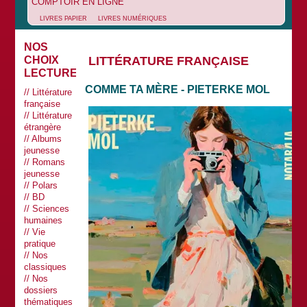
COMPTOIR EN LIGNE
LIVRES PAPIER
LIVRES NUMÉRIQUES
NOS
LITTÉRATURE FRANÇAISE
CHOIX
LECTURES
COMME TA MÈRE - PIETERKE MOL
Littérature
française
Littérature
étrangère
Albums
jeunesse
Romans
jeunesse
Polars
BD
Sciences
humaines
Vie
pratique
Nos
classiques
Nos
dossiers
thématiques