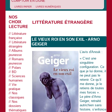
COMPTOIR EN LIGNE
LIVRES PAPIER
LIVRES NUMÉRIQUES
NOS
LITTÉRATURE ÉTRANGÈRE
CHOIX
LECTURES
Littérature
française
LE VIEUX ROI EN SON EXIL - ARNO
Littérature
GEIGER
étrangère
Albums
L'avis d'Anouk :
jeunesse
« C’est une
Romans
singulière
jeunesse
configuration. Ce
Polars
que je lui donne, il
BD
ne peut pas le
Sciences
retenir. Ce qu’il
humaines
me donne, je le
Vie
retiens de toutes
pratique
mes forces ».
Nos
Le père d’Arno
classiques
Geiger, retraité
Nos
autrichien sans
dossiers
histoire, s’enfonce
thématiques