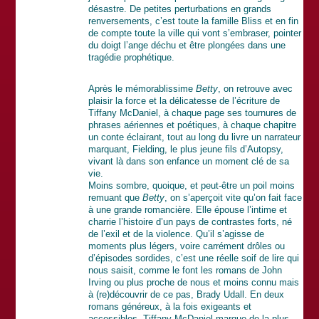
désastre. De petites perturbations en grands
renversements, c’est toute la famille Bliss et en fin
de compte toute la ville qui vont s’embraser, pointer
du doigt l’ange déchu et être plongées dans une
tragédie prophétique.
Après le mémorablissime
Betty
, on retrouve avec
plaisir la force et la délicatesse de l’écriture de
Tiffany McDaniel, à chaque page ses tournures de
phrases aériennes et poétiques, à chaque chapitre
un conte éclairant, tout au long du livre un narrateur
marquant, Fielding, le plus jeune fils d’Autopsy,
vivant là dans son enfance un moment clé de sa
vie.
Moins sombre, quoique, et peut-être un poil moins
remuant que
Betty
, on s’aperçoit vite qu’on fait face
à une grande romancière. Elle épouse l’intime et
charrie l’histoire d’un pays de contrastes forts, né
de l’exil et de la violence. Qu’il s’agisse de
moments plus légers, voire carrément drôles ou
d’épisodes sordides, c’est une réelle soif de lire qui
nous saisit, comme le font les romans de John
Irving ou plus proche de nous et moins connu mais
à (re)découvrir de ce pas, Brady Udall. En deux
romans généreux, à la fois exigeants et
accessibles, Tiffany McDaniel marque de la plus