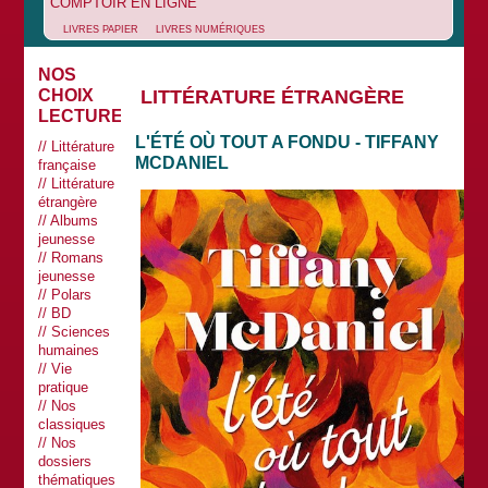
COMPTOIR EN LIGNE
LIVRES PAPIER
LIVRES NUMÉRIQUES
NOS
LITTÉRATURE ÉTRANGÈRE
CHOIX
LECTURES
L'ÉTÉ OÙ TOUT A FONDU - TIFFANY
Littérature
MCDANIEL
française
Littérature
étrangère
Albums
jeunesse
Romans
jeunesse
Polars
BD
Sciences
humaines
Vie
pratique
Nos
classiques
Nos
dossiers
thématiques