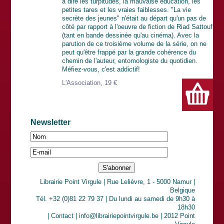
à dire les turpitudes, la mauvaise éducation, les
petites tares et les vraies faiblesses. "La vie
secrète des jeunes" n'était au départ qu'un pas de
côté par rapport à l'oeuvre de fiction de Riad Sattouf
(tant en bande dessinée qu'au cinéma). Avec la
parution de ce troisième volume de la série, on ne
peut qu'être frappé par la grande cohérence du
chemin de l'auteur, entomologiste du quotidien.
Méfiez-vous, c'est addictif!
L'Association, 19 €
Newsletter
Librairie Point Virgule | Rue Lelièvre, 1 - 5000 Namur |
Belgique
Tél. +32 (0)81 22 79 37 | Du lundi au samedi de 9h30 à
18h30
|
Contact
| info@librairiepointvirgule.be | 2012 Point