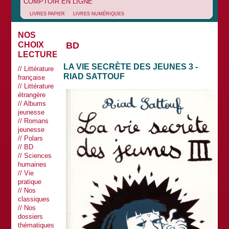
COMPTOIR EN LIGNE
LIVRES PAPIER
LIVRES NUMÉRIQUES
NOS
BD
CHOIX
LECTURES
LA VIE SECRÈTE DES JEUNES 3 -
Littérature
RIAD SATTOUF
française
Littérature
étrangère
Albums
jeunesse
Romans
jeunesse
Polars
BD
Sciences
humaines
Vie
pratique
Nos
classiques
Nos
dossiers
thématiques