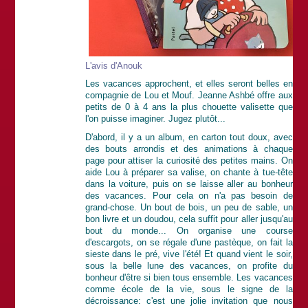
L'avis d'Anouk
Les vacances approchent, et elles seront belles en
compagnie de Lou et Mouf. Jeanne Ashbé offre aux
petits de 0 à 4 ans la plus chouette valisette que
l'on puisse imaginer. Jugez plutôt...
D'abord, il y a un album, en carton tout doux, avec
des bouts arrondis et des animations à chaque
page pour attiser la curiosité des petites mains. On
aide Lou à préparer sa valise, on chante à tue-tête
dans la voiture, puis on se laisse aller au bonheur
des vacances. Pour cela on n'a pas besoin de
grand-chose. Un bout de bois, un peu de sable, un
bon livre et un doudou, cela suffit pour aller jusqu'au
bout du monde... On organise une course
d'escargots, on se régale d'une pastèque, on fait la
sieste dans le pré, vive l'été! Et quand vient le soir,
sous la belle lune des vacances, on profite du
bonheur d'être si bien tous ensemble. Les vacances
comme école de la vie, sous le signe de la
décroissance: c'est une jolie invitation que nous