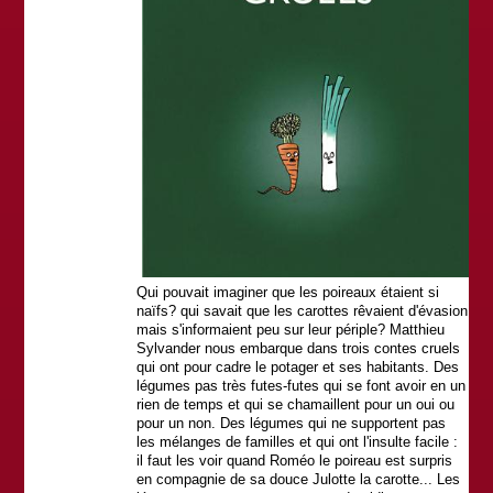
Qui pouvait imaginer que les poireaux étaient si
naïfs? qui savait que les carottes rêvaient d'évasion
mais s'informaient peu sur leur périple? Matthieu
Sylvander nous embarque dans trois contes cruels
qui ont pour cadre le potager et ses habitants. Des
légumes pas très futes-futes qui se font avoir en un
rien de temps et qui se chamaillent pour un oui ou
pour un non. Des légumes qui ne supportent pas
les mélanges de familles et qui ont l'insulte facile :
il faut les voir quand Roméo le poireau est surpris
en compagnie de sa douce Julotte la carotte... Les