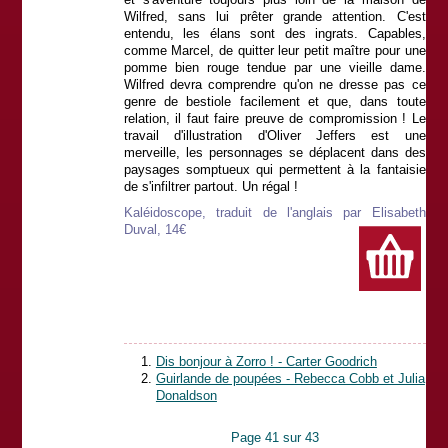
Wilfred, sans lui prêter grande attention. C'est
entendu, les élans sont des ingrats. Capables,
comme Marcel, de quitter leur petit maître pour une
pomme bien rouge tendue par une vieille dame.
Wilfred devra comprendre qu'on ne dresse pas ce
genre de bestiole facilement et que, dans toute
relation, il faut faire preuve de compromission ! Le
travail d'illustration d'Oliver Jeffers est une
merveille, les personnages se déplacent dans des
paysages somptueux qui permettent à la fantaisie
de s'infiltrer partout. Un régal !
Kaléidoscope, traduit de l'anglais par Elisabeth
Duval, 14€
Dis bonjour à Zorro ! - Carter Goodrich
Guirlande de poupées - Rebecca Cobb et Julia
Donaldson
Page 41 sur 43