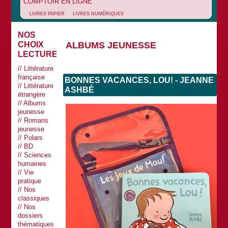
COMPTOIR EN LIGNE
LIVRES PAPIER
LIVRES NUMÉRIQUES
NOS
ALBUMS JEUNESSE
CHOIX
LECTURES
Littérature
française
BONNES VACANCES, LOU! - JEANNE
Littérature
ASHBÉ
étrangère
Albums
jeunesse
Romans
jeunesse
Polars
BD
Sciences
humaines
Vie
pratique
Nos
classiques
Nos
dossiers
thématiques