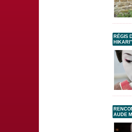
RÉGIS 
HIKARI
RENCON
AUDE M