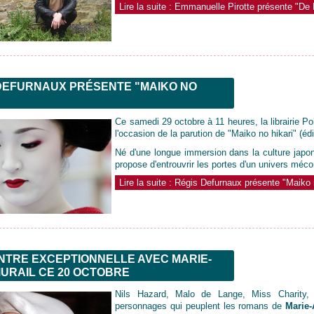
Lire la suite : Emmanuelle Pirotte présente "De
DEFURNAUX PRÉSENTE "MAIKO NO
"
Ce samedi 29 octobre à 11 heures, la librairie Poi
l'occasion de la parution de "Maiko no hikari" (édi
Né d'une longue immersion dans la culture japo
propose d'entrouvrir les portes d'un univers méc
Lire la suite : Régis Defurnaux présente "Maiko 
TRE EXCEPTIONNELLE AVEC MARIE-
URAIL CE 20 OCTOBRE
Nils Hazard, Malo de Lange, Miss Charity, 
personnages qui peuplent les romans de
Marie-