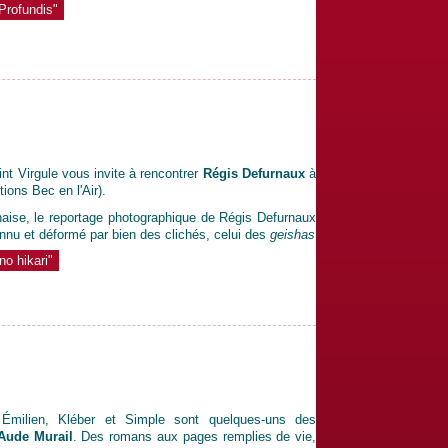
 Profundis"
nt Virgule vous invite à rencontrer
Régis Defurnaux
à
tions Bec en l'Air).
naise, le reportage photographique de Régis Defurnaux
onnu et déformé par bien des clichés, celui des
geishas
no hikari"
Émilien, Kléber et Simple sont quelques-uns des
Aude Murail
. Des romans aux pages remplies de vie,