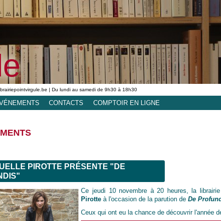
le
ibrairiepointvirgule.be | Du lundi au samedi de 9h30 à 18h30
VÉNEMENTS
CONTACTS
COMPTOIR EN LIGNE
EMENTS
ELLE PIROTTE PRÉSENTE "DE
DIS"
Ce jeudi 10 novembre à 20 heures, la librairie
Pirotte
à l'occasion de la parution de
De Profun
Ceux qui ont eu la chance de découvrir l'année de