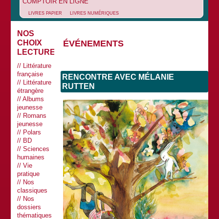
COMPTOIR EN LIGNE
LIVRES PAPIER
LIVRES NUMÉRIQUES
NOS
ÉVÉNEMENTS
CHOIX
LECTURES
Littérature
française
RENCONTRE AVEC MÉLANIE
Littérature
RUTTEN
étrangère
Albums
jeunesse
Romans
jeunesse
Polars
BD
Sciences
humaines
Vie
pratique
Nos
classiques
Nos
dossiers
thématiques