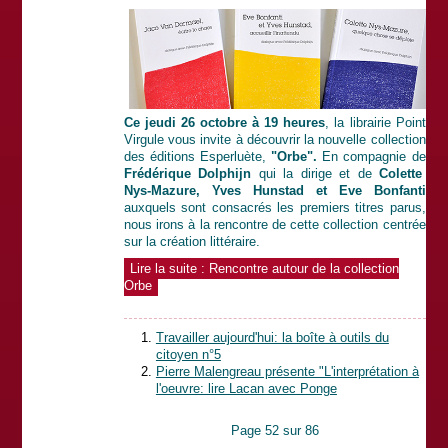
Ce jeudi 26 octobre à 19 heures
, la librairie Point
Virgule vous invite à découvrir la nouvelle collection
des éditions Esperluète,
"Orbe".
En compagnie de
Frédérique Dolphijn
qui la dirige et de
Colette
Nys-Mazure, Yves Hunstad et Eve Bonfanti
auxquels sont consacrés les premiers titres parus,
nous irons à la rencontre de cette collection centrée
sur la création littéraire.
Lire la suite : Rencontre autour de la collection
Orbe
Travailler aujourd'hui: la boîte à outils du
citoyen n°5
Pierre Malengreau présente "L'interprétation à
l'oeuvre: lire Lacan avec Ponge
Page 52 sur 86