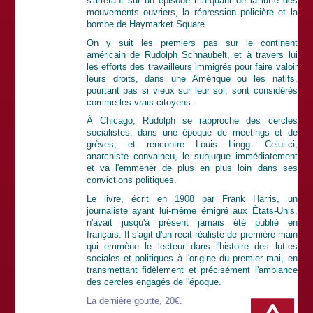
s'arrêtant sur un épisode marquant de la lutte des
mouvements ouvriers, la répression policière et la
bombe de Haymarket Square.
On y suit les premiers pas sur le continent
américain de Rudolph Schnaubelt, et à travers lui
les efforts des travailleurs immigrés pour faire valoir
leurs droits, dans une Amérique où les natifs,
pourtant pas si vieux sur leur sol, sont considérés
comme les vrais citoyens.
À Chicago, Rudolph se rapproche des cercles
socialistes, dans une époque de meetings et de
grèves, et rencontre Louis Lingg. Celui-ci,
anarchiste convaincu, le subjugue immédiatement
et va l'emmener de plus en plus loin dans ses
convictions politiques.
Le livre, écrit en 1908 par Frank Harris, un
journaliste ayant lui-même émigré aux États-Unis,
n'avait jusqu'à présent jamais été publié en
français. Il s'agit d'un récit réaliste de première main
qui emmène le lecteur dans l'histoire des luttes
sociales et politiques à l'origine du premier mai, en
transmettant fidèlement et précisément l'ambiance
des cercles engagés de l'époque.
La dernière goutte, 20€.