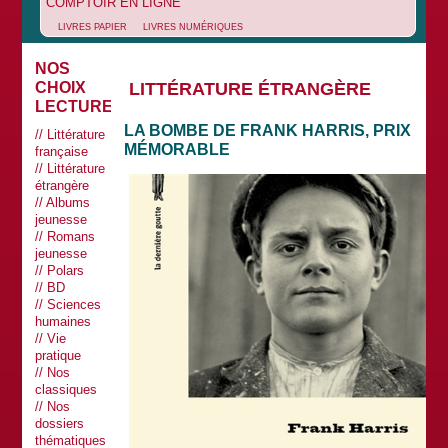
COMPTOIR EN LIGNE
LIVRES PAPIER
LIVRES NUMÉRIQUES
NOS
LITTÉRATURE ÉTRANGÈRE
CHOIX
LECTURES
LA BOMBE DE FRANK HARRIS, PRIX
Littérature
MÉMORABLE
française
Littérature
étrangère
Albums
jeunesse
Romans
jeunesse
Polars
BD
Sciences
humaines
Vie
pratique
Nos
classiques
Nos
dossiers
thématiques